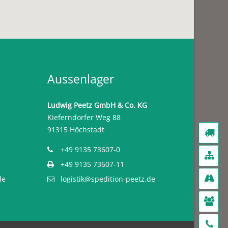
Aussenlager
Ludwig Peetz GmbH & Co. KG
Kieferndorfer Weg 88
91315 Höchstadt
ST
ST
+49 9135 73607-0
Ü
Ü
+49 9135 73607-11
L
L
de
logistik@spedition-peetz.de
ST
ST
K
K