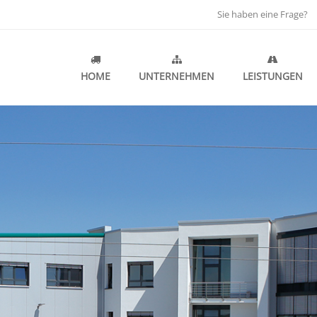
Sie haben eine Frage?
OZEITEN
UNSERE ADRESSE
TIKZENTRUM
LUDWIG PEETZ SPEDITION
HOME
UNTERNEHMEN
LEISTUNGEN
Gewerbegebiet Ost 8-10
91085 Weisendorf
Sie haben eine Frage?
+49 9135 73607-0
Schreiben Sie uns!
logistik@spedition-peetz.
d für Sie da!
Fr. 08:00 UHR - 17:00 UHR