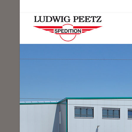
Login
BÜR
Benutzername
LOGIS
Passwort
Wir sin
Register
|
Lost your password?
Mo. - 