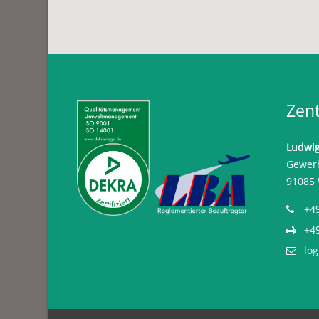
Zent
Ludwig
Gewerb
91085 
+4
+4
log