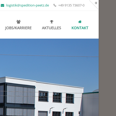
logistik@spedition-peetz.de
+49 9135 73607-0
ÜBER UNS
PEETZ – SPEDITION AUS TRADITION
JOBS/KARRIERE
AKTUELLES
KONTAKT
Transport und Logistik sind bei uns
Familiensache, und das seit fast
hundert Jahren.
de